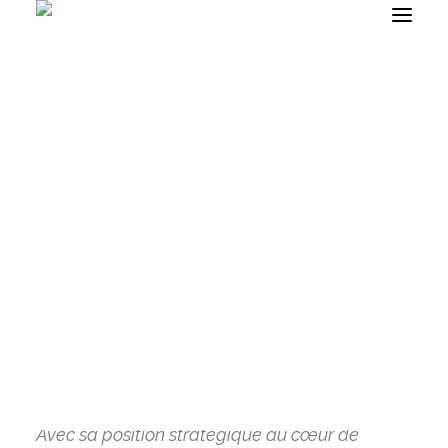
L’attractivité de la
métropole lilloise
DÉFICIT FONCIER
auprès des jeunes
DENORMANDIE
LMNP NON-GÉRÉ
cadres : Entre
opportunités
professionnelles et
qualité de vie
RECHERCHE
25 NOVEMBRE 2024
|
IN
INVESTIR À LILLE
Avec sa position stratégique au cœur de