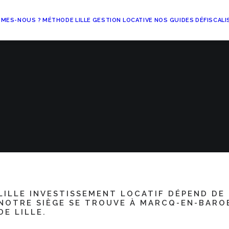
MMES-NOUS ?
MÉTHODE
LILLE
GESTION LOCATIVE
NOS GUIDES
DÉFISCALI
ontactez-no
LILLE INVESTISSEMENT LOCATIF DÉPEND DE 
NOTRE SIÈGE SE TROUVE À MARCQ-EN-BARO
DE LILLE.