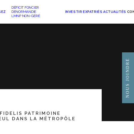
DÉFICIT FONCIER
DENORMANDIE
SEZ
INVESTIR
EXPATRIÉS
ACTUALITÉS
CO
LMNP NON-GÉRÉ
NOUS JOINDRE
us
FIDELIS PATRIMOINE
EUL DANS LA MÉTROPÔLE