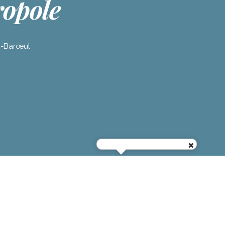
ropole
n-Barœul