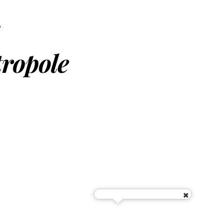
e
ropole