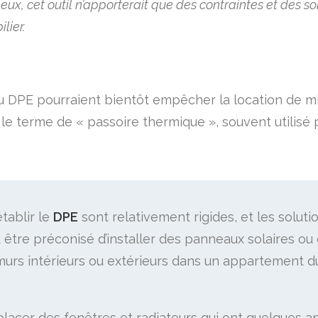
 eux, cet outil n’apporterait que des contraintes et des s
lier.
 au DPE pourraient bientôt empêcher la location de 
e le terme de « passoire thermique », souvent utilisé
établir le
DPE
sont relativement rigides, et les solu
t être préconisé d’installer des panneaux solaires ou
 murs intérieurs ou extérieurs dans un appartement 
lacer des fenêtres et radiateurs qui ont quelques 