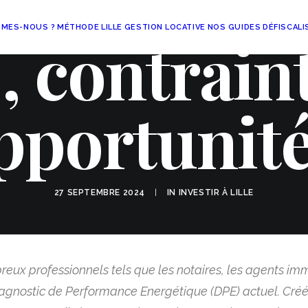
MMES-NOUS ?
MÉTHODE
LILLE
GESTION LOCATIVE
NOS GUIDES
DÉFISCALI
 contrain
pportunité
27 SEPTEMBRE 2024
|
IN
INVESTIR À LILLE
eux professionnels tels que les notaires, les agents immo
agnostic de Performance Energétique (DPE) actuel. Cré