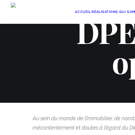
ACCUEIL
RÉALISATIONS
QUI SO
DPE,
o
Au sein du monde de l’immobilier, de nombr
mécontentement et doutes à l’égard du Di