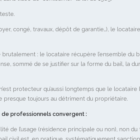
teste.
oyer, congé, travaux, dépôt de garantie…), le locatair
e brutalement : le locataire récupère l’ensemble du bo
nse, sommé de se justifier sur la forme du bail, la d
 n’est protecteur qu’aussi longtemps que le locataire l
 presque toujours au détriment du propriétaire.
s de professionnels convergent :
ité de l’usage (résidence principale ou non), non du ti
il civil est, en pratique, systématiquement sanctionné