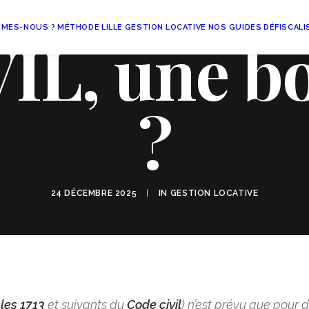
MMES-NOUS ?
MÉTHODE
LILLE
GESTION LOCATIVE
NOS GUIDES
DÉFISCALI
IL, une b
?
24 DÉCEMBRE 2025
|
IN
GESTION LOCATIVE
cles 1713
et suivants du
Code civil
) n’est prévu que pour 