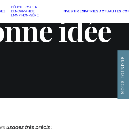
DÉFICIT FONCIER
DENORMANDIE
SEZ
INVESTIR
EXPATRIÉS
ACTUALITÉS
CO
onne idée
LMNP NON-GÉRÉ
NOUS JOINDRE
des
usages très précis
: