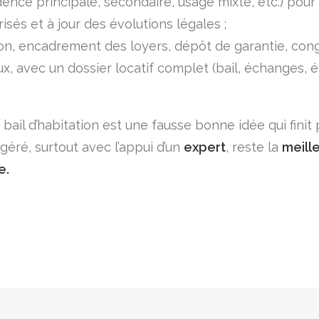
idence principale, secondaire, usage mixte, etc.) pour 
sés et à jour des évolutions légales ;
ion, encadrement des loyers, dépôt de garantie, congé
vec un dossier locatif complet (bail, échanges, état
d’un bail d’habitation est une fausse bonne idée qui fini
 géré, surtout avec l’appui d’un
expert
, reste la
meill
e.