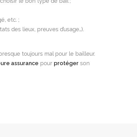
choisir le bon type de bail ;
, etc. ;
s des lieux, preuves d’usage…).​
t presque toujours mal pour le bailleur.
eure assurance
pour
protéger
son