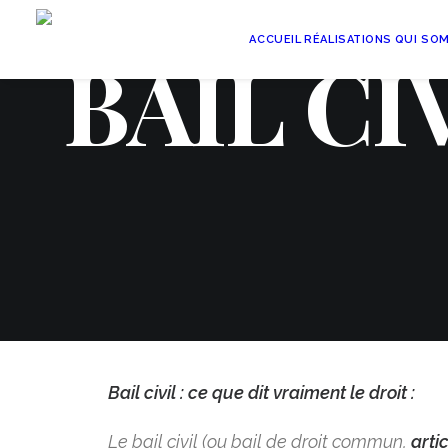
ACCUEIL
RÉALISATIONS
QUI SO
BAIL CIV
Bail civil : ce que dit vraiment le droit :
Le bail civil (ou bail de droit commun,
arti