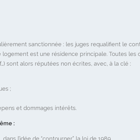
ièrement sanctionnée : les juges requalifient le contr
e logement est une résidence principale. Toutes les 
…) sont alors réputées non écrites, avec, à la clé :
es ;
épens et dommages intérêts.​
même :
, dans l’idée de “contourner” la loi de 1989.